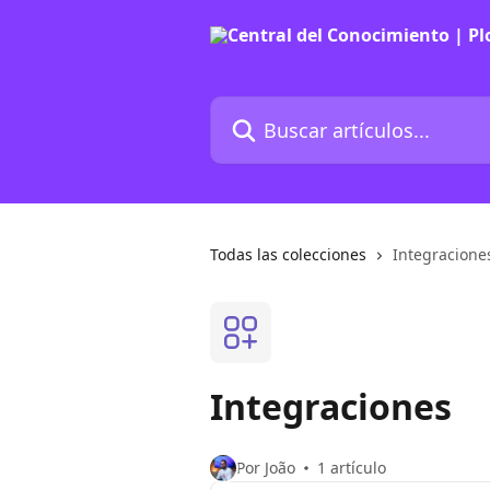
Ir al contenido principal
Buscar artículos...
Todas las colecciones
Integracione
Integraciones
Por João
1 artículo