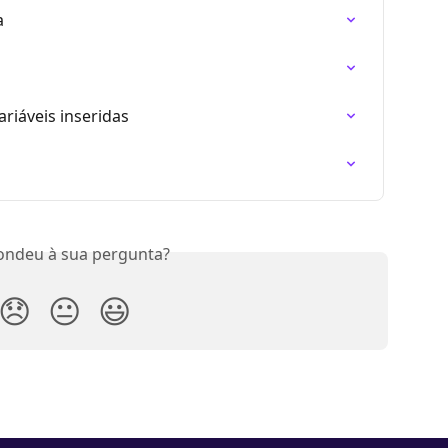
a
riáveis inseridas
ondeu à sua pergunta?
😞
😐
😃