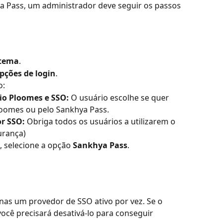
ya Pass, um administrador deve seguir os passos 
stema
.
pções de login
.
o:
rio Ploomes e SSO:
 O usuário escolhe se quer 
loomes ou pelo Sankhya Pass.
or SSO:
 Obriga todos os usuários a utilizarem o 
urança)
 selecione a opção 
Sankhya Pass
.
as um provedor de SSO ativo por vez. Se o 
 você precisará desativá-lo para conseguir 