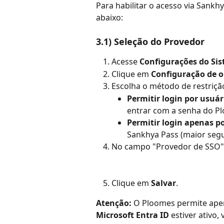
Para habilitar o acesso via Sankh
abaixo:
3.1) Seleção do Provedor
Acesse 
Configurações do Si
Clique em 
Configuração de o
Escolha o método de restriçã
Permitir login por usuá
entrar com a senha do P
Permitir login apenas p
Sankhya Pass (maior seg
No campo "Provedor de SSO",
Clique em 
Salvar
.
Atenção:
 O Ploomes permite apen
Microsoft Entra ID
 estiver ativo,