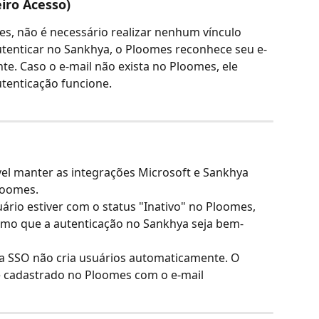
iro Acesso)
mes, não é necessário realizar nenhum vínculo 
autenticar no Sankhya, o Ploomes reconhece seu e-
te. Caso o e-mail não exista no Ploomes, ele 
utenticação funcione.
vel manter as integrações Microsoft e Sankhya 
loomes.
ário estiver com o status "Inativo" no Ploomes, 
smo que a autenticação no Sankhya seja bem-
via SSO não cria usuários automaticamente. O 
e cadastrado no Ploomes com o e-mail 