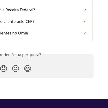
 a Receita Federal?
 cliente pelo CEP?
clientes no Omie
ondeu à sua pergunta?
😞
😐
😃