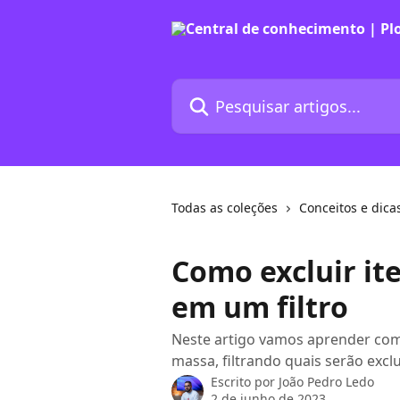
Passar para o conteúdo principal
Pesquisar artigos...
Todas as coleções
Conceitos e dica
Como excluir i
em um filtro
Neste artigo vamos aprender com
massa, filtrando quais serão excl
Escrito por
João Pedro Ledo
2 de junho de 2023