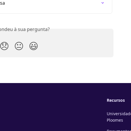
sa
ondeu à sua pergunta?
😞
😐
😃
Recursos
Universidad
Ploomes