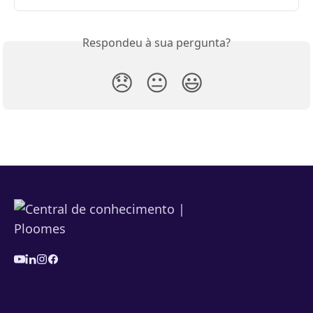
Respondeu à sua pergunta?
😞
😐
😃