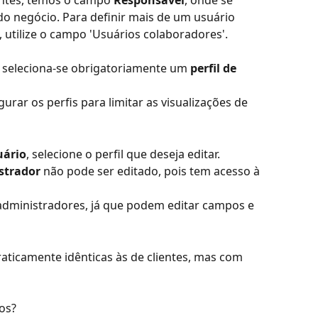
ntes, temos o campo 
Responsável
, onde se 
do negócio. Para definir mais de um usuário 
utilize o campo 'Usuários colaboradores'.
 seleciona-se obrigatoriamente um 
perfil de 
rar os perfis para limitar as visualizações de 
uário
, selecione o perfil que deseja editar.
strador
 não pode ser editado, pois tem acesso à 
dministradores, já que podem editar campos e 
aticamente idênticas às de clientes, mas com 
os?