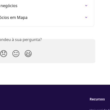
e negócios
egócios em Mapa
ondeu à sua pergunta?
😞
😐
😃
Recursos