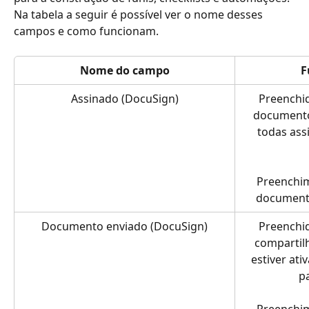
Na tabela a seguir é possível ver o nome desses 
campos e como funcionam.
Nome do campo
F
Assinado (DocuSign)
Preenchi
documento 
todas assi
Preenchim
documento
Documento enviado (DocuSign)
Preenchi
compartil
estiver ati
pa