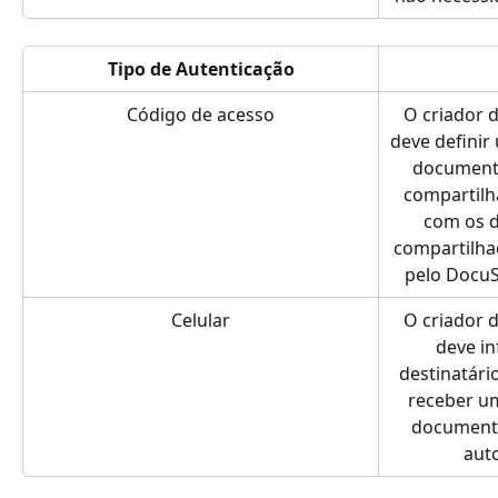
Tipo de Autenticação
Código de acesso
O criador d
deve definir
documento
compartilh
com os de
compartilh
pelo DocuS
Celular
O criador d
deve in
destinatári
receber um
documento
aut