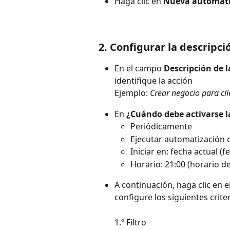
Haga clic en 
Nueva automati
2. Configurar la descripci
En el campo 
Descripción de 
identifique la acción
Ejemplo: 
Crear negocio para cli
En 
¿Cuándo debe activarse 
Periódicamente
Ejecutar automatización c
Iniciar en: fecha actual (f
Horario: 21:00 (horario de
A continuación, haga clic en e
configure los siguientes criter
1.º Filtro