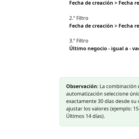
Fecha de creación > Fecha rel
2.º Filtro
Fecha de creación > Fecha rel
3.º Filtro
Último negocio - igual a - va
Observación
: La combinación d
automatización seleccione úni
exactamente 30 días desde su c
ajustar los valores (ejemplo: 15
Últimos 14 días).