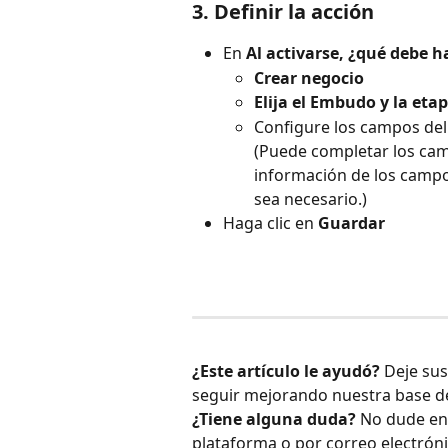
3. Definir la acción
En 
Al activarse, ¿qué debe 
Crear negocio
Elija el Embudo y la eta
Configure los campos del
(Puede completar los camp
información de los campos
sea necesario.)
Haga clic en 
Guardar
¿Este artículo le ayudó?
 Deje su
seguir mejorando nuestra base d
¿Tiene alguna duda?
 No dude en 
plataforma o por correo electróni