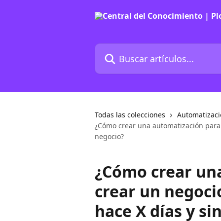
Ir al contenido principal
Buscar artículos...
Todas las colecciones
Automatizac
¿Cómo crear una automatización para c
negocio?
¿Cómo crear un
crear un negoci
hace X días y si