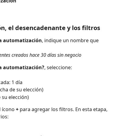
zación
ón, el desencadenante y los filtros
la automatización
, indique un nombre que 
entes creados hace 30 días sin negocio
la automatización?
, seleccione:
ada: 1 día
echa de su elección)
 su elección)
l ícono 
+
 para agregar los filtros. En esta etapa, 
ios: