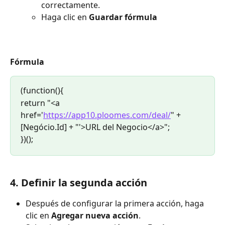
correctamente.
Haga clic en 
Guardar fórmula
Fórmula
(function(){
return "<a 
href='
https://app10.ploomes.com/deal/
" + 
[Negócio.Id] + "'>URL del Negocio</a>";
})();
4. Definir la segunda acción
Después de configurar la primera acción, haga 
clic en 
Agregar nueva acción
.