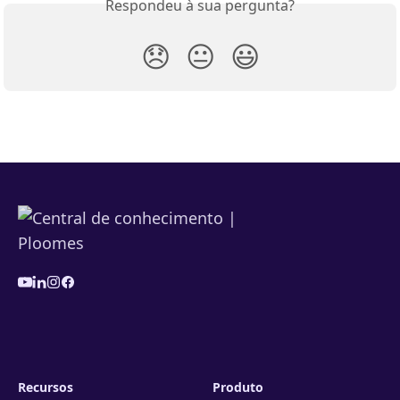
Respondeu à sua pergunta?
😞
😐
😃
Recursos
Produto