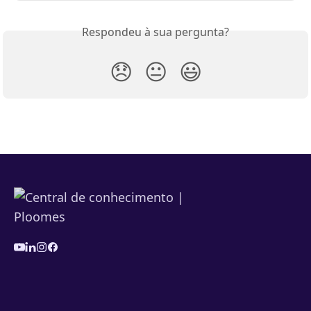
Respondeu à sua pergunta?
😞
😐
😃